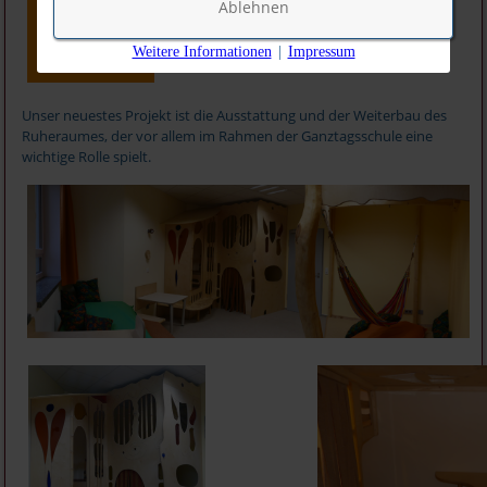
Ablehnen
Weitere Informationen
|
Impressum
Unser neuestes Projekt ist die Ausstattung und der Weiterbau des
Ruheraumes, der vor allem im Rahmen der Ganztagsschule eine
wichtige Rolle spielt.