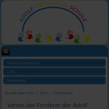
Kontakt & Impressum
Links
Datenschutz
Aktuelle Seite:
Index
Eltern
Förderverein
Verein der Förderer der Adolf-