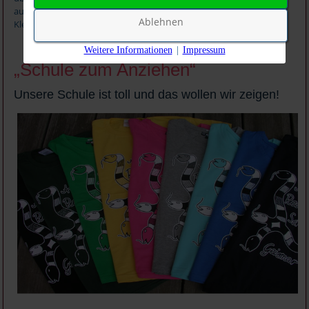
auf Klassenfahrten und Ausfahrten, sowie Aufsicht an der
Ablehnen
Kletterwand.
Weitere Informationen
|
Impressum
„Schule zum Anziehen“
Unsere Schule ist toll und das wollen wir zeigen!