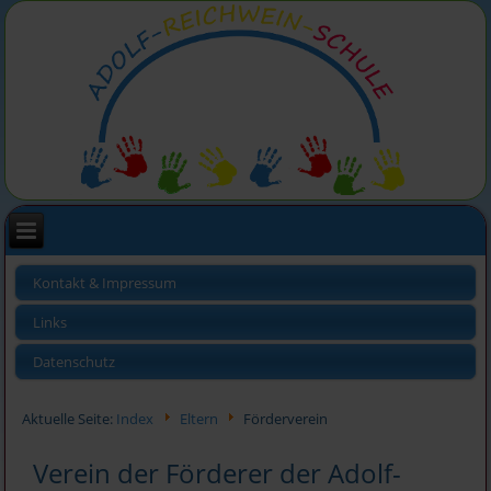
Kontakt & Impressum
Links
Datenschutz
Aktuelle Seite:
Index
Eltern
Förderverein
Verein der Förderer der Adolf-