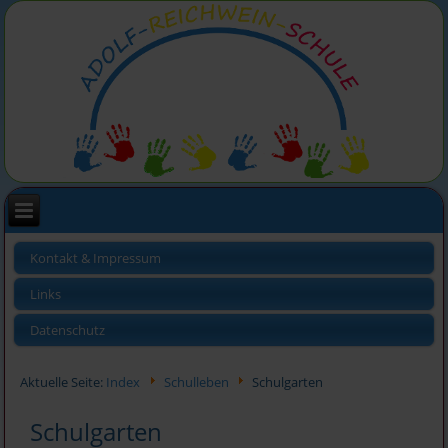
Kontakt & Impressum
Links
Datenschutz
Aktuelle Seite:
Index
Schulleben
Schulgarten
Schulgarten