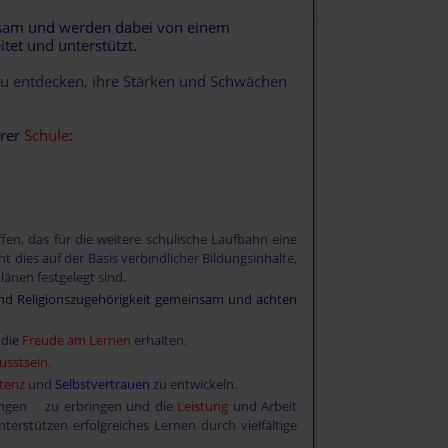
nsam und werden dabei von einem
et und unterstützt.
 zu entdecken, ihre Stärken und Schwächen
erer
Schule
:
en, das für die weitere schulische Laufbahn eine
 dies auf der Basis verbindlicher Bildungsinhalte,
länen festgelegt sind.
und Religionszugehörigkeit gemeinsam und achten
 die
Freude am Lernen
erhalten.
usstsein
.
tenz
und
Selbstvertrauen
zu entwickeln.
tungen zu erbringen und die
Leistung
und Arbeit
erstützen erfolgreiches Lernen durch vielfältige