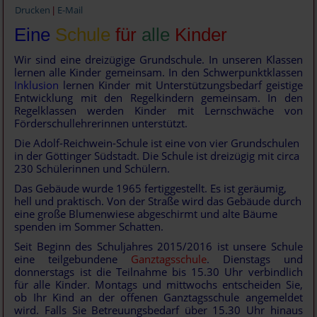
Drucken
E-Mail
|
Eine
Schule
für
alle
Kinder
Wir sind eine dreizügige Grundschule. In unseren Klassen
lernen alle Kinder gemeinsam. In den Schwerpunktklassen
Inklusion
lernen Kinder mit Unterstützungsbedarf geistige
Entwicklung mit den Regelkindern gemeinsam. In den
Regelklassen werden Kinder mit Lernschwäche von
Förderschullehrerinnen unterstützt.
Die Adolf-Reichwein-Schule ist eine von vier Grundschulen
in der Göttinger Südstadt. Die Schule ist dreizügig mit circa
230 Schülerinnen und Schülern.
Das Gebäude wurde 1965 fertiggestellt. Es ist geräumig,
hell und praktisch. Von der Straße wird das Gebäude durch
eine große Blumenwiese abgeschirmt und alte Bäume
spenden im Sommer Schatten.
Seit Beginn des Schuljahres 2015/2016 ist unsere Schule
eine teilgebundene
Ganztagsschule
. Dienstags und
donnerstags ist die Teilnahme bis 15.30 Uhr verbindlich
für alle Kinder. Montags und mittwochs entscheiden Sie,
ob Ihr Kind an der offenen Ganztagsschule angemeldet
wird. Falls Sie Betreuungsbedarf über 15.30 Uhr hinaus