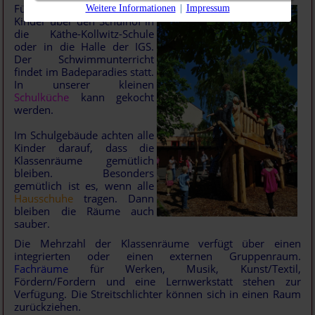
Für den Sport gehen die
Weitere Informationen
|
Impressum
Kinder über den Schulhof in
die Käthe-Kollwitz-Schule
oder in die Halle der IGS.
Der Schwimmunterricht
findet im Badeparadies statt.
In unserer kleinen
Schulküche
kann gekocht
werden.
Im Schulgebäude achten alle
Kinder darauf, dass die
Klassenräume gemütlich
bleiben. Besonders
gemütlich ist es, wenn alle
Hausschuhe
tragen. Dann
bleiben die Räume auch
sauber.
Die Mehrzahl der Klassenräume verfügt über einen
integrierten oder einen externen Gruppenraum.
Fachräume
für Werken, Musik, Kunst/Textil,
Fördern/Fordern und eine Lernwerkstatt stehen zur
Verfügung. Die Streitschlichter können sich in einen Raum
zurückziehen.