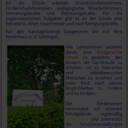
An der Schule arbeiten GrundschullehrerInnen,
Förderschullehrerinnen, pädagogische Mitarbeiterinnen,
Vertretungskräfte und Betreuungskräfte. Für die
organisatorischen Aufgaben gibt es an der Schule eine
Sekretärin, einen Hausmeister und zwei Reinigungskräfte.
Für den Ganztagsbetrieb kooperieren wir mit dem
Kinderhaus e. V. Göttingen.
Alle Lehrer/innen arbeiten
daran, eine
kindgerechte
Schule
zu gestalten, den
Kindern die
Lernfreude
zu
erhalten, sie zu toleranten
und selbstbewussten
Menschen zu erziehen und
jedes Kind nach seinen
Möglichkeiten zu fordern
und zu fördern.
Der Förderverein
veranstaltet auf unserem
Schulgelände regelmäßig
Flohmärkte
und unterstützt
die
Schulveranstaltungen