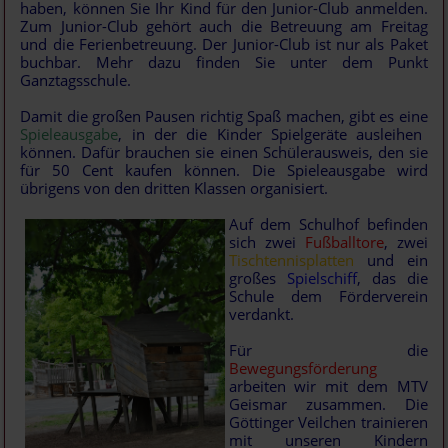
haben, können Sie Ihr Kind für den Junior-Club anmelden.
Zum Junior-Club gehört auch die Betreuung am Freitag
und die Ferienbetreuung. Der Junior-Club ist nur als Paket
buchbar. Mehr dazu finden Sie unter dem Punkt
Ganztagsschule.
Damit die großen Pausen richtig Spaß machen, gibt es eine
Spieleausgabe
, in der die Kinder Spielgeräte ausleihen
können. Dafür brauchen sie einen Schülerausweis, den sie
für 50 Cent kaufen können. Die Spieleausgabe wird
übrigens von den dritten Klassen organisiert.
Auf dem Schulhof befinden
sich zwei
Fußballtore
, zwei
Tischtennisplatten
und ein
großes
Spielschiff
, das die
Schule dem Förderverein
verdankt.
Für die
Bewegungsförderung
arbeiten wir mit dem MTV
Geismar zusammen. Die
Göttinger Veilchen trainieren
mit unseren Kindern