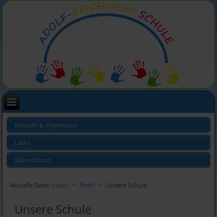
Kontakt & Impressum
Links
Datenschutz
Aktuelle Seite:
Index
Profil
Unsere Schule
Unsere Schule