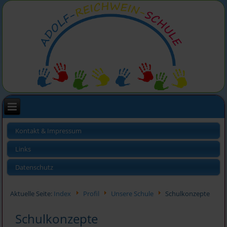
Kontakt & Impressum
Links
Datenschutz
Aktuelle Seite:
Index
Profil
Unsere Schule
Schulkonzepte
Schulkonzepte