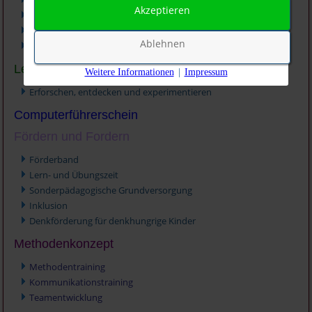
Akzeptieren
Hangelpfad
Lauftraining
Ablehnen
Basketball
Lernwerkstatt
Weitere Informationen
|
Impressum
Erforschen, entdecken und experimentieren
Computerführerschein
Fördern und Fordern
Förderband
Lern- und Übungszeit
Sonderpädagogische Grundversorgung
Inklusion
Denkförderung für denkhungrige Kinder
Methodenkonzept
Methodentraining
Kommunikationstraining
Teamentwicklung