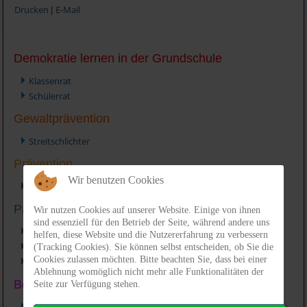
Drucken
E-Mail
|
Demokratie lernen in der Grundschule
Klassenrat
Schülerrat
Gewaltprävention
Streitschlichter
Prävention
Wir benutzen Cookies
"Ziggy zeigt Zähne" ein Projekt von und mit profamilia
Partizipation - Verantwortung übernehmen
Wir nutzen Cookies auf unserer Website. Einige von ihnen
sind essenziell für den Betrieb der Seite, während andere uns
Klassenpatenschaften
helfen, diese Website und die Nutzererfahrung zu verbessern
Spieleausgabe
(Tracking Cookies). Sie können selbst entscheiden, ob Sie die
Cookies zulassen möchten. Bitte beachten Sie, dass bei einer
Aufsicht in den Fluren
Ablehnung womöglich nicht mehr alle Funktionalitäten der
Bewegte Schule
Seite zur Verfügung stehen.
Bewegungsraum