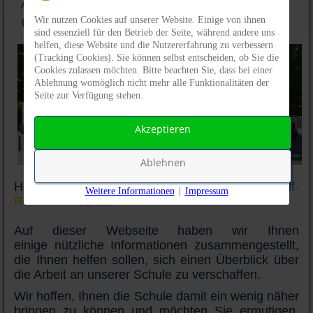
Adolf-Reichwein-Schule,
Grundschule in Göttingen
Wir nutzen Cookies auf unserer Website. Einige von ihnen
sind essenziell für den Betrieb der Seite, während andere uns
helfen, diese Website und die Nutzererfahrung zu verbessern
(Tracking Cookies). Sie können selbst entscheiden, ob Sie die
Cookies zulassen möchten. Bitte beachten Sie, dass bei einer
Ablehnung womöglich nicht mehr alle Funktionalitäten der
Seite zur Verfügung stehen.
Akzeptieren
Ablehnen
Herzlich willkommen auf der Seite der
Adolf
-
Weitere Informationen
|
Impressum
Reichwein-
Schule
!
Auf dieser Webseite haben wir Ihnen
einige nützliche Informationen zusammengestellt,
die Ihnen helfen sollen, sich einen Überblick über
die Arbeit an unserer Schule zu verschaffen.
Wir hoffen, Ihnen die Schule damit ein wenig näher
bringen zu können und möchten Sie ermutigen,