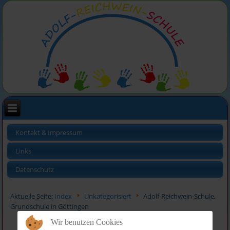
Kontakt & Impressum
Links
Datenschutz
Aktuelle Seite:
Index
Unkategorisiert
Adolf-Reichwein-Schule,
Grundschule in Göttingen
Wir benutzen Cookies