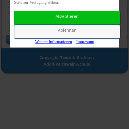
Bestätigungscode wird dann an diese verschickt. Sobald der
Seite zur Verfügung stehen.
Code vorliegt, kann ein neues Passwort für das Benutzerkonto
festgelegt werden.
Akzeptieren
E-Mail-Adresse
*
Ablehnen
Senden
Weitere Informationen
|
Impressum
Copyright Texte & Grafiken
Adolf-Reichwein-Schule